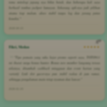
tema mitologi jepang nya bikin betah, dan beberapa kali saya
berhasil tembus jackpot lumayan. Sekarang apk-nya jadi pilihan
utama tiap malam, akses stabil tanpa lag dan jarang putus
koneksi."
2026-04-15
Fikri, Medan
★★★★★
"Tipe pemain yang suka kejar promo seperti saya, TOTO911
ini ibarat surga bonus hunter. Bonus new member langsung terasa
nilainya, ditambah cashback mingguan dan event harian yang
variatif. Link slot gacor-nya pun stabil walau di jam ramai,
sehingga pengalaman main tetap nyaman dan lancar."
2026-01-20