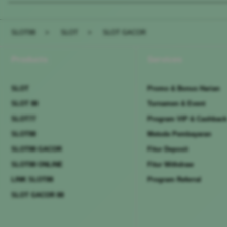
SLOT88
>
SLOT
>
SLOT GACOR
Footer Navigation
Products
Services
SLOT
Promo & Bonus Harian
SLOT 88
Turnamen & Event
SLOT77
Program VIP & Cashbac
SLOT88
Metode Pembayaran
SLOT88 GACOR
Fitur Deposit
SLOT88 ONLINE
Fitur Withdraw
LINK SLOT88
Program Referral
SLOT GACOR 88