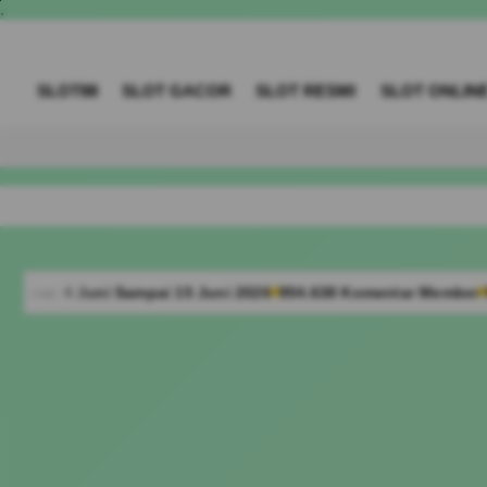
Skip
.
to
content
SLOT88
SLOT GACOR
SLOT RESMI
SLOT ONLIN
Buka Info Lebih Lanjut
15 Juni 2026
954.638 Komentar Member
Rating Pengguna 4.9/5