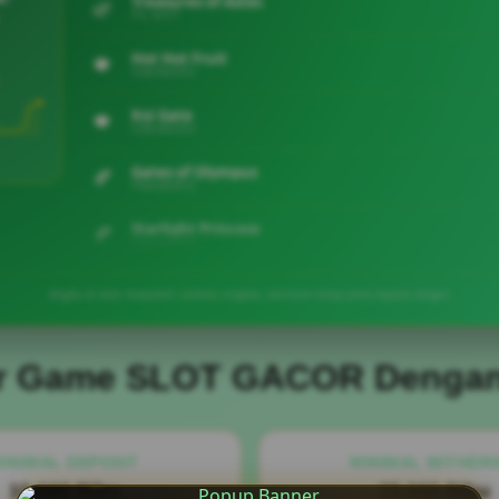
Hot Hot Fruit
🍁
HABANERO
Koi Gate
🍁
HABANERO
Gates of Olympus
🍂
PRAGMATIC
Starlight Princess
🍂
PRAGMATIC
Sweet Bonanza
🍂
PRAGMATIC
Angka di atas hanyalah catatan ringkas; bermain tetap perlu kepala dingin.
Mahjong Ways 2
🌿
PG SOFT
Lucky Neko
🌿
ar Game SLOT GACOR Dengan
PG SOFT
Treasures of Aztec
🌿
PG SOFT
MINIMAL DEPOSIT
MINIMAL WITHDR
Hot Hot Fruit
🍁
10.000 Ribu
25.000 Ribu
HABANERO