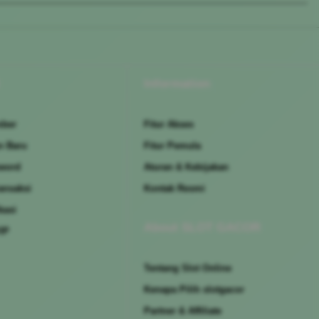
Information
mber
Fitur Akses
n Baru
Fitur Pemula
word
Aturan & Kebijakan
ansaksi
Kontak Resmi
ikasi
About SLOT GACOR
IP
Tentang Slot Online
Kenapa Pilih slotgacor
Partner & Affiliate