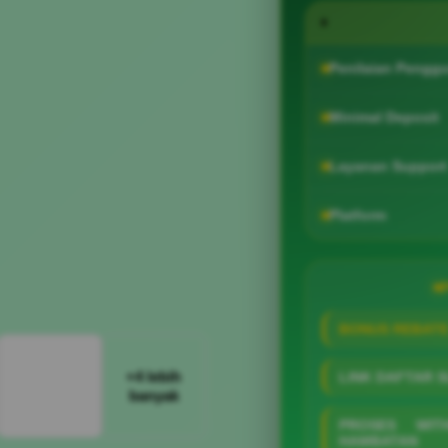
Penilaian Pengg
Minimal Deposit
Layanan Support
Platform
BONUS REBATE
+4 lebih
LINK DAFTAR 
banyak
PROSES WIT
HAMBATAN