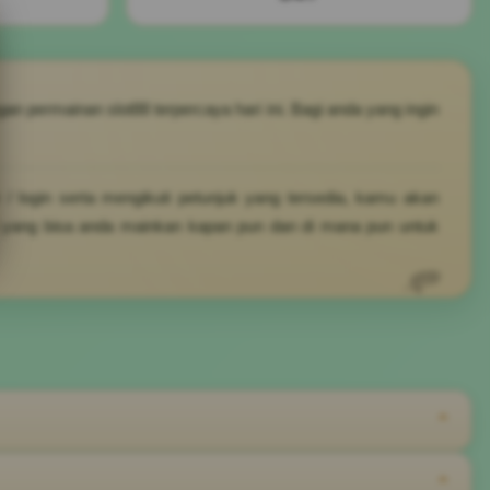
93.8%
↘ -2.3
 permainan slot88 terpercaya hari ini. Bagi anda yang ingin
r / login serta mengikuti petunjuk yang tersedia, kamu akan
ini yang bisa anda mainkan kapan pun dan di mana pun untuk
⌃
k mulai, cukup daftar gratis di halaman utama, lakukan deposit minimal
⌃