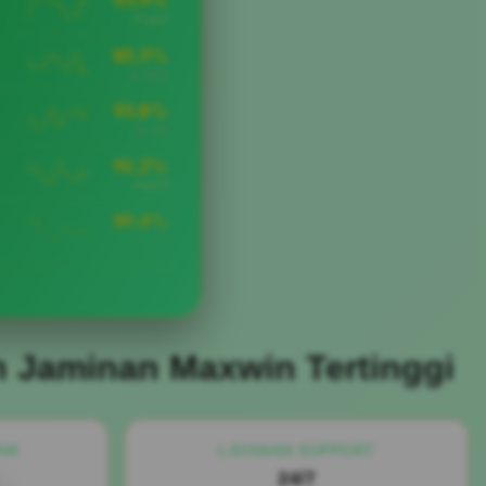
85.3%
↘ -12.2
93.8%
↘ -2.3
91.2%
↗ +5.5
89.4%
↗ +2.3
96.3%
↗ +0.9
95.2%
↗ +6.0
97.1%
 Jaminan Maxwin Tertinggi
↗ +10.6
93.9%
↗ +8.3
AW
LAYANAN SUPPORT
85.3%
24/7
↘ -12.2