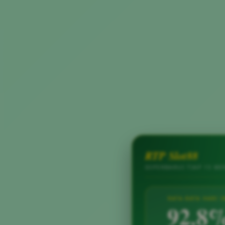
Layer Popup Close
RTP Slot88
DIPERBARUI TIAP 15 ME
RATA-RATA HARI I
92.8