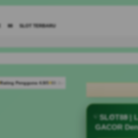
E
88
SLOT TERBARU
88 Juta Pengguna Aktif
Layanan Support 24/7
SLOT88 | 
GACOR Deng