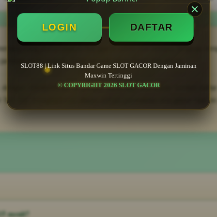
Koi Gate
🍁
HABANERO
LOGIN
DAFTAR
nang yang menyediakan link game resmi slot terbaru, lengkap dengan
 jaminan mutu terbaik, inilah tempat paling tepat dan aman.
SLOT88 | Link Situs Bandar Game SLOT GACOR Dengan Jaminan
Maxwin Tertinggi
© COPYRIGHT 2026 SLOT GACOR
 1 dengan mengetikkan di google "
SLOT88
" lalu tekan tombol dafta
911 slot menghadirkan ribuan pilihan permainan slot gacor hari 
 judul dari provider populer seperti Pragmatic, PG Soft, dan Habanero. Untu
15 menit?