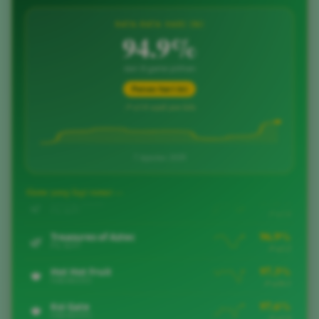
RATA-RATA HARI INI
94.9%
92.6%
Gates of Olympus
🍂
PRAGMATIC
↘ -2.5
dari 8 game pilihan
91.8%
Starlight Princess
🍂
Panas hari ini
PRAGMATIC
↗ +2.6
↗ +3.6 sejak jam lalu
96.9%
Sweet Bonanza
🍂
PRAGMATIC
↗ +4.0
97.0%
Mahjong Ways 2
🌿
7 Agustus 2026
PG SOFT
↗ +6.5
89.4%
Lucky Neko
🌿
Game yang lagi ramai —
PG SOFT
↗ +3.6
96.9%
Treasures of Aztec
🌿
PG SOFT
↗ +3.2
97.3%
Hot Hot Fruit
🍁
HABANERO
↗ +10.1
97.6%
Koi Gate
🍁
HABANERO
↗ +1.0